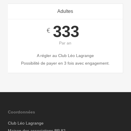
Adultes
333
€
Par an
A régler au Club Léo Lagrange
Possibilité de payer en 3 fois avec engagement.
Coordonnées
Club Léo Lagrange
Maison des associations BP 82