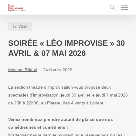
Menu
Skip
to
search
main
Le Club
content
SOIRÉE « LÉO IMPROVISE » 30
AVRIL & 07 MAI 2026
Mayumi Billaud
24 février 2026
La section théâtre d’improvisation vous propose deux
spectacles d’improvisation, jeudi 30 avril et le jeudi 7 mai 2026
de 20h à 22h30, au Plateau des 4 vents à Lorient.
Venez nombreux prendre autant de plaisir que nos
comédiennes et comédiens !
N’attendez pas le dernier moment pour réserver vos places !