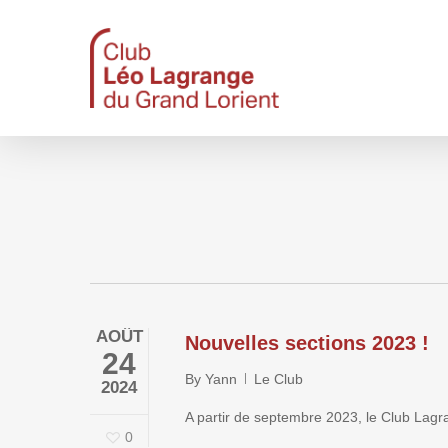
Skip
to
main
content
AOÛT
Nouvelles sections 2023 !
24
By
Yann
Le Club
2024
A partir de septembre 2023, le Club Lagra
0