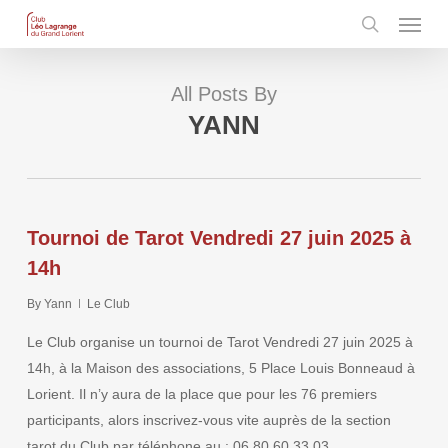
Menu
Skip
to
search
main
content
All Posts By
YANN
Tournoi de Tarot Vendredi 27 juin 2025 à
14h
By
Yann
Le Club
Le Club organise un tournoi de Tarot Vendredi 27 juin 2025 à
14h, à la Maison des associations, 5 Place Louis Bonneaud à
Lorient. Il n’y aura de la place que pour les 76 premiers
participants, alors inscrivez-vous vite auprès de la section
tarot du Club par téléphone au : 06 80 60 33 03.