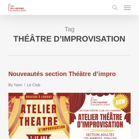
Menu
Skip
to
search
main
content
Tag
THÉÂTRE D’IMPROVISATION
Nouveautés section Théâtre d’impro
By
Yann
Le Club