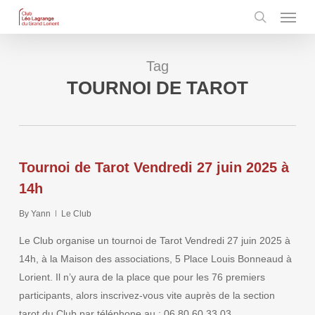
Menu
Skip
to
search
main
content
Tag
TOURNOI DE TAROT
Tournoi de Tarot Vendredi 27 juin 2025 à
14h
By
Yann
Le Club
Le Club organise un tournoi de Tarot Vendredi 27 juin 2025 à
14h, à la Maison des associations, 5 Place Louis Bonneaud à
Lorient. Il n’y aura de la place que pour les 76 premiers
participants, alors inscrivez-vous vite auprès de la section
tarot du Club par téléphone au : 06 80 60 33 03.