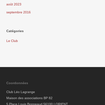
août 2023
septembre 2016
Catégories
Le Club
Coordonnées
Club Léo Lagrange
Maison des associations BP 82
5 Place Louis Bonneaud 56100 LORIENT