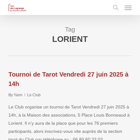
Menu
Skip
to
search
main
content
Tag
LORIENT
Tournoi de Tarot Vendredi 27 juin 2025 à
14h
By
Yann
Le Club
Le Club organise un tournoi de Tarot Vendredi 27 juin 2025 à
14h, à la Maison des associations, 5 Place Louis Bonneaud à
Lorient. Il n’y aura de la place que pour les 76 premiers
participants, alors inscrivez-vous vite auprès de la section
tarot du Club par téléphone au : 06 80 60 33 03.