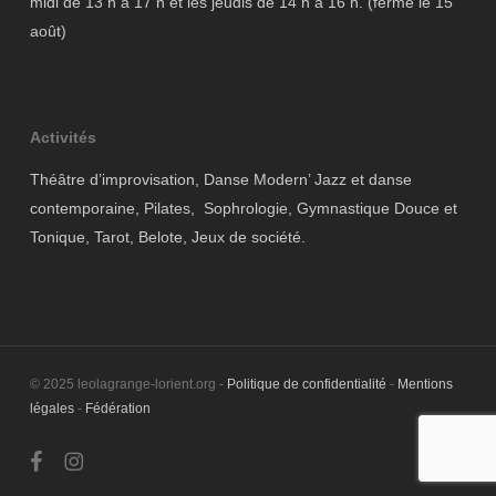
midi de 13 h à 17 h et les jeudis de 14 h à 16 h. (fermé le 15
août)
Activités
Théâtre d’improvisation, Danse Modern’ Jazz et danse
contemporaine, Pilates, Sophrologie, Gymnastique Douce et
Tonique, Tarot, Belote, Jeux de société.
© 2025 leolagrange-lorient.org -
Politique de confidentialité
-
Mentions
légales
-
Fédération
facebook
instagram